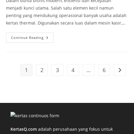
Dalam dunia bisnis modern, efisiensi dan kecepatan
menjadi kunci utama. Salah satu elemen kecil namun
penting yang mendukung operasional banyak usaha adalah
kertas thermal. Digunakan secara luas dalam mesin kasir,…
Continue Reading
1
2
3
4
…
6
KertasQ.com
adalah perusahaan yang fokus untuk